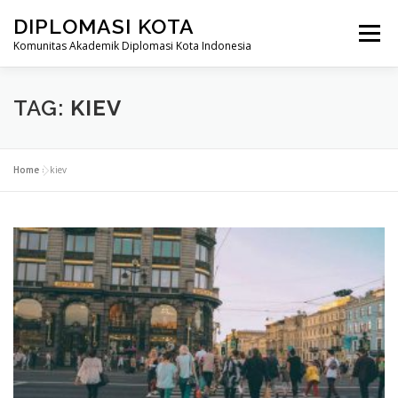
Skip
DIPLOMASI KOTA
to
Menu
content
Komunitas Akademik Diplomasi Kota Indonesia
BERANDA
TENTANG KAMI
PUBLIKASI
TAG:
KIEV
OPINI
REGULASI
KEANGGOTAAN
LOGIN
Home
»
kiev